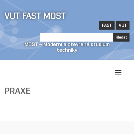
Jít
VUT FAST MOST
na
obsah
FAST
VUT
Hledat
Hledat
MOST – Moderní a otevřené studium
techniky
Přepína
navigac
PRAXE