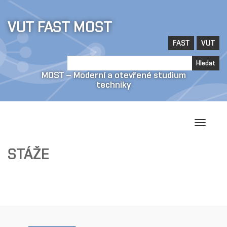
Jít
VUT FAST MOST
na
obsah
FAST
VUT
Hledat
Hledat
MOST – Moderní a otevřené studium
techniky
Přepína
navigac
STÁŽE